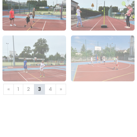
«
1
2
3
4
»