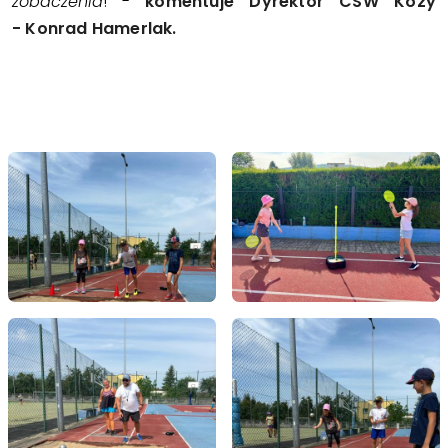
zobaczenia
! -
komentuje Dyrektor CSW Kozy
- Konrad Hamerlak.