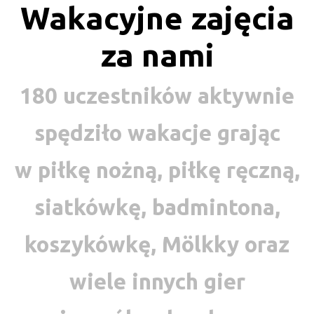
Wakacyjne zajęcia
za nami
180 uczestników aktywnie
spędziło wakacje grając
w piłkę nożną, piłkę ręczną,
siatkówkę, badmintona,
koszykówkę, Mölkky oraz
wiele innych gier