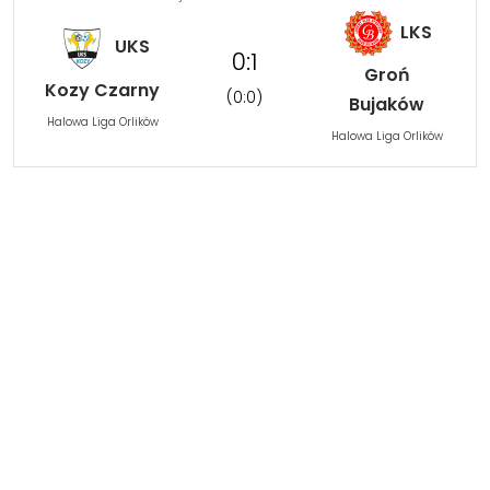
LKS
UKS
0:1
Groń
Kozy Czarny
(0:0)
Bujaków
Halowa Liga Orlików
Halowa Liga Orlików