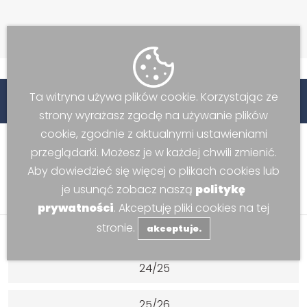
Ta witryna używa plików cookie. Korzystając ze
 stronie www -
Centrum Sportowo-Widowiskowego w K
strony wyrażasz zgodę na używanie plików
cookie, zgodnie z aktualnymi ustawieniami
przeglądarki. Możesz je w każdej chwili zmienić.
Aby dowiedzieć się więcej o plikach cookies lub
je usunąć zobacz naszą
politykę
Rozgrywki
Halowa liga Orlików
prywatności
. Akceptuję pliki cookies na tej
stronie.
akceptuje.
Sezon rozgrywek
24/25
25/26