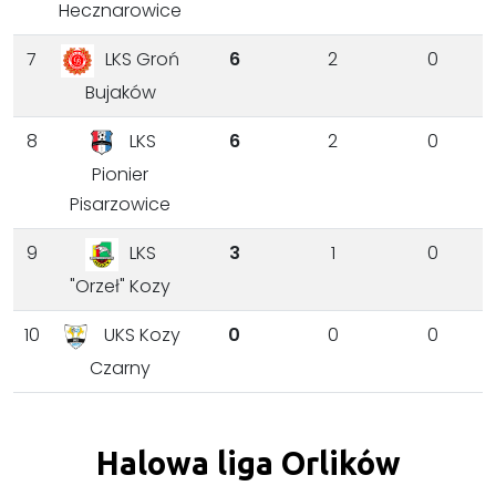
Hecznarowice
7
6
2
0
LKS Groń
Bujaków
8
6
2
0
LKS
Pionier
Pisarzowice
9
3
1
0
LKS
"Orzeł" Kozy
10
0
0
0
UKS Kozy
Czarny
Halowa liga Orlików