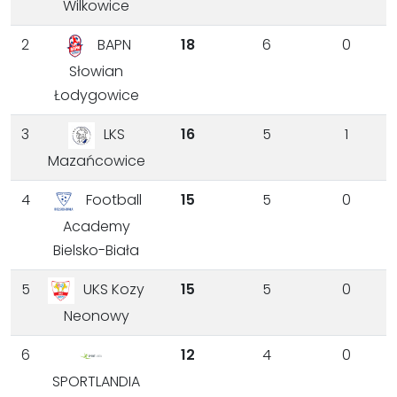
Wilkowice
2
18
6
0
BAPN
Słowian
Łodygowice
3
16
5
1
LKS
Mazańcowice
4
15
5
0
Football
Academy
Bielsko-Biała
5
15
5
0
UKS Kozy
Neonowy
6
12
4
0
SPORTLANDIA