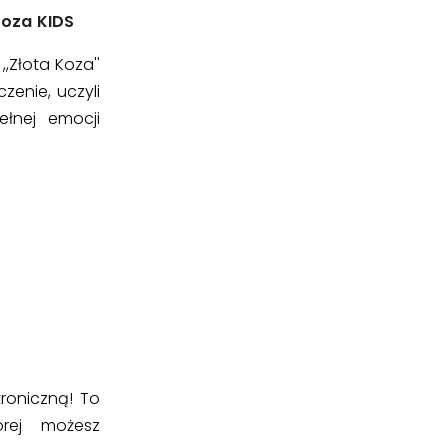
Koza KIDS
,Złota Koza''
zenie, uczyli
ełnej emocji
roniczną! To
órej możesz