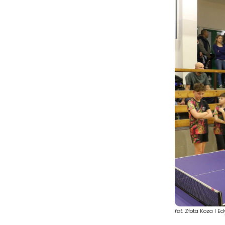
fot.
Złota Koza I E