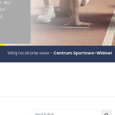
ć. Aby
acz
ej
 stronie www -
Centrum Sportowo-Widowiskowego w K