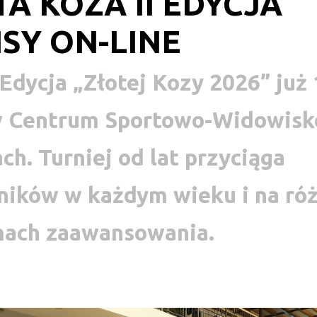
A KOZA II EDYCJA
ISY ON-LINE
Edycja „Złotej Kozy 2026” już
w Centrum Sportowo-Widowis
ch. Turniej od lat przyciąga
ików w każdym wieku i na ró
mach zaawansowania.