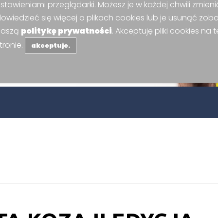
stawieniami przeglądarki. Możesz je w każdej chwili zmieni
owiedzieć się więcej o plikach cookies lub je usunąć zob
naszą
politykę prywatności
. Akceptuję pliki cookies na t
tronie.
akceptuje.
Witaj na