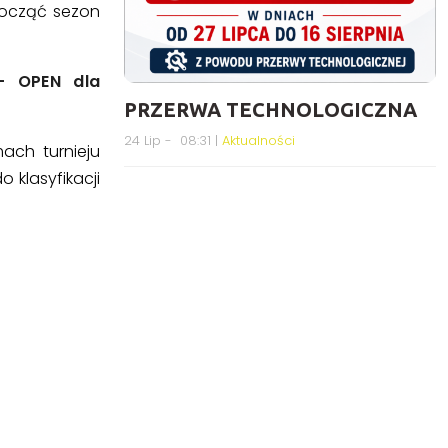
począć sezon
– OPEN dla
PRZERWA TECHNOLOGICZNA
24 Lip - 08:31 |
Aktualności
ach turnieju
 klasyfikacji