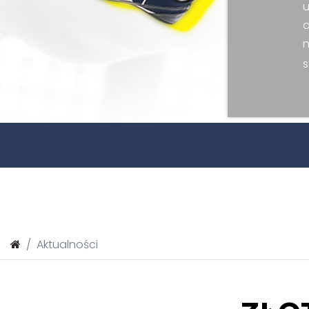
u
d
s
Aktualności