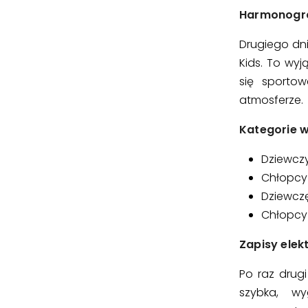
Harmonogram
Drugiego dni
Kids. To wyj
się sportow
atmosferze.
Kategorie w
Dziewczy
Chłopcy 
Dziewczę
Chłopcy 
Zapisy elek
Po raz drugi
szybka, wy