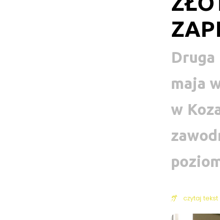
ZŁOT
ZAP
Druga 
maja 
w Koza
zawodn
pozio
czytaj tekst