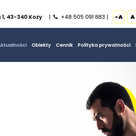
a 1, 43-340 Kozy
|
+48 505 091 883
|
-A
A
Aktualności
Obiekty
Cennik
Polityka prywatności