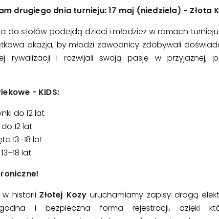
 drugiego dnia turnieju: 17 maj (niedziela) - Złota 
a do stołów podejdą dzieci i młodzież w ramach turnieju ,
ątkowa okazja, by młodzi zawodnicy zdobywali doświadc
ej rywalizacji i rozwijali swoją pasję w przyjaznej, p
iekowe - KIDS:
nki do 12 lat
do 12 lat
ta 13–18 lat
13–18 lat
troniczne!
 w historii
Złotej Kozy
uruchamiamy zapisy drogą elekt
godna i bezpieczna forma rejestracji, dzięki kt