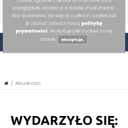
cookie, zgodnie z aktualnymi ustawieniami
przeglądarki. Możesz je w każdej chwili zmienić.
Aby dowiedzieć się więcej o plikach cookies lub
je usunąć zobacz naszą
politykę
prywatności
. Akceptuję pliki cookies na tej
stronie.
akceptuje.
entrum Sportowo-Widowiskowego w Kozach.
Serdecz
Aktualności
WYDARZYŁO SIĘ: