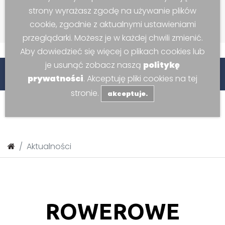
strony wyrażasz zgodę na używanie plików
cookie, zgodnie z aktualnymi ustawieniami
przeglądarki. Możesz je w każdej chwili zmienić.
Aby dowiedzieć się więcej o plikach cookies lub
je usunąć zobacz naszą
politykę
stronie www -
Centrum Sportowo-Widowiskowego w Ko
prywatności
. Akceptuję pliki cookies na tej
stronie.
akceptuje.
Aktualności
ROWEROWE