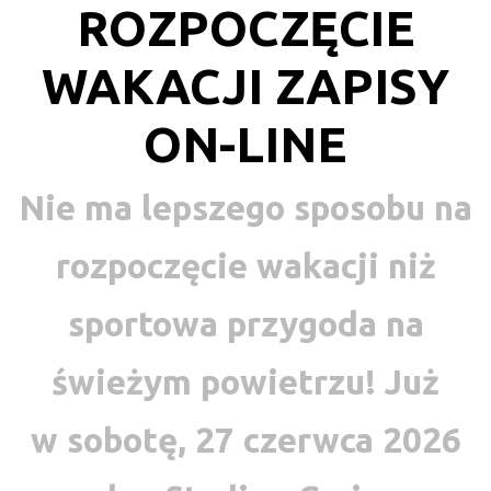
ROZPOCZĘCIE
WAKACJI ZAPISY
ON-LINE
Nie ma lepszego sposobu na
rozpoczęcie wakacji niż
sportowa przygoda na
świeżym powietrzu! Już
w sobotę, 27 czerwca 2026