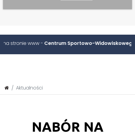
tronie www -
Centrum Sportowo-Widowiskowego w Ko
Aktualności
NABÓR NA