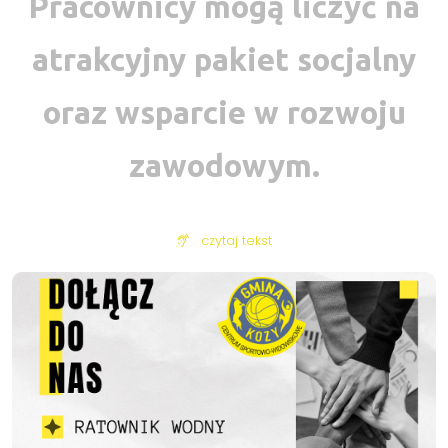
Pracownicy mogą liczyć na
atrakcyjny pakiet socjalny
oraz wsparcie w rozwoju
zawodowym.
czytaj tekst