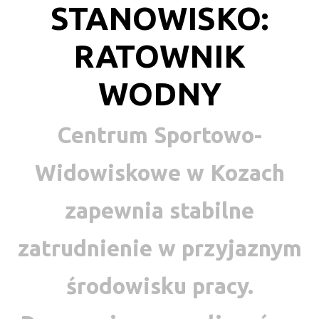
STANOWISKO:
RATOWNIK
WODNY
Centrum Sportowo-
Widowiskowe w Kozach
zapewnia stabilne
zatrudnienie w przyjaznym
środowisku pracy.