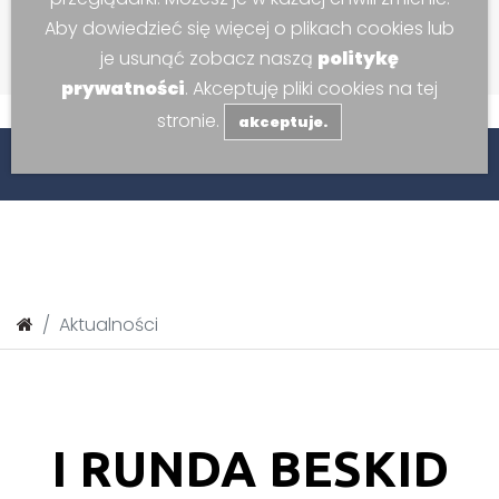
Aby dowiedzieć się więcej o plikach cookies lub
je usunąć zobacz naszą
politykę
prywatności
. Akceptuję pliki cookies na tej
stronie.
akceptuje.
e www -
Centrum Sportowo-Widowiskowego w Kozach.
Aktualności
I RUNDA BESKID