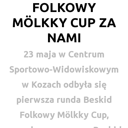
FOLKOWY
MÖLKKY CUP ZA
NAMI
23 maja w Centrum
Sportowo-Widowiskowym
w Kozach odbyła się
pierwsza runda Beskid
Folkowy Mölkky Cup,