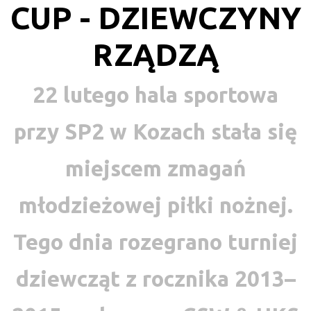
CUP - DZIEWCZYNY
RZĄDZĄ
22 lutego hala sportowa
przy SP2 w Kozach stała się
miejscem zmagań
młodzieżowej piłki nożnej.
Tego dnia rozegrano turniej
dziewcząt z rocznika 2013–