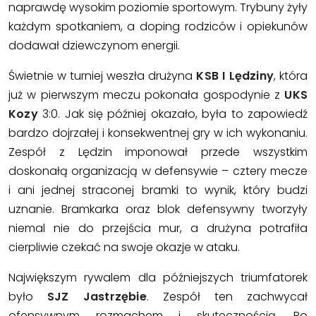
naprawdę wysokim poziomie sportowym. Trybuny żyły
każdym spotkaniem, a doping rodziców i opiekunów
dodawał dziewczynom energii.
Świetnie w turniej weszła drużyna
KSB I Lędziny
, która
już w pierwszym meczu pokonała gospodynie z
UKS
Kozy
3:0. Jak się później okazało, była to zapowiedź
bardzo dojrzałej i konsekwentnej gry w ich wykonaniu.
Zespół z Lędzin imponował przede wszystkim
doskonałą organizacją w defensywie – cztery mecze
i ani jednej straconej bramki to wynik, który budzi
uznanie. Bramkarka oraz blok defensywny tworzyły
niemal nie do przejścia mur, a drużyna potrafiła
cierpliwie czekać na swoje okazje w ataku.
Największym rywalem dla późniejszych triumfatorek
było
SJZ Jastrzębie
. Zespół ten zachwycał
ofensywnym rozmachem i skutecznością. Po