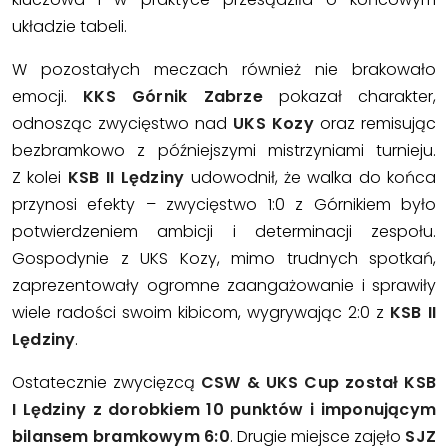
układzie tabeli.
W pozostałych meczach również nie brakowało
emocji.
KKS Górnik Zabrze
pokazał charakter,
odnosząc zwycięstwo nad
UKS Kozy
oraz remisując
bezbramkowo z późniejszymi mistrzyniami turnieju.
Z kolei
KSB II Lędziny
udowodnił, że walka do końca
przynosi efekty – zwycięstwo 1:0 z Górnikiem było
potwierdzeniem ambicji i determinacji zespołu.
Gospodynie z UKS Kozy, mimo trudnych spotkań,
zaprezentowały ogromne zaangażowanie i sprawiły
wiele radości swoim kibicom, wygrywając 2:0 z
KSB II
Lędziny
.
Ostatecznie zwycięzcą
CSW & UKS Cup został KSB
I Lędziny z dorobkiem 10 punktów i imponującym
bilansem bramkowym 6:0
. Drugie miejsce zajęło
SJZ