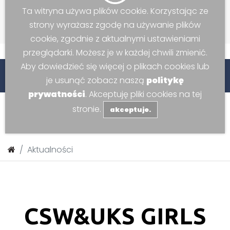
Ta witryna używa plików cookie. Korzystając ze
strony wyrażasz zgodę na używanie plików
cookie, zgodnie z aktualnymi ustawieniami
przeglądarki. Możesz je w każdej chwili zmienić.
Aby dowiedzieć się więcej o plikach cookies lub
ww -
Centrum Sportowo-Widowiskowego w Kozach.
Se
je usunąć zobacz naszą
politykę
prywatności
. Akceptuję pliki cookies na tej
stronie.
akceptuje.
Aktualności
CSW&UKS GIRLS