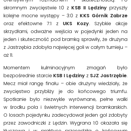
skromnym zwycięstwie 1:0 z
KSB II Lędziny
przyszły
kolejne mocne występy – 3:0 z
KKS Górnik Zabrze
oraz efektowne 7:1 z
UKS Kozy
. Szybkie akcje
skrzydłami, odważne wejścia w pojedynki jeden na
jeden i skuteczność pod bramką sprawiły, że drużyna
z Jastrzębia zdobyła najwięcej goli w całym turnieju –
aż 11.
Momentem kulminacyjnym zmagań było
bezpośrednie starcie
KSB I Lędziny
z
SJZ Jastrzębie
.
Mecz miał rangę finału – obie drużyny wiedziały, że
zwycięstwo przybliży je do końcowego triumfu.
Spotkanie było niezwykle wyrównane, pełne walki
w środku pola i świetnych interwencji bramkarskich.
O losach pojedynku zadecydował jeden gol zdobyty
przez zawodniczki z Lędzin. Wygrana 1:0 okazała się
kluczowa i w praktyce przesądziła o końcowym