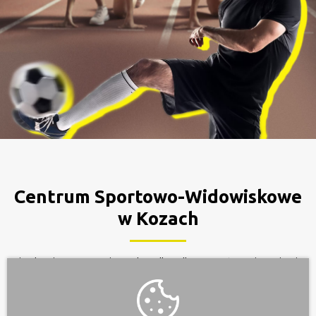
Centrum Sportowo-Widowiskowe
w Kozach
Nigdy nie rezygnuj z celu tylko dlatego, że osiągnięcie
go wymaga czasu. Czas i tak upłynie.
rozpocznij